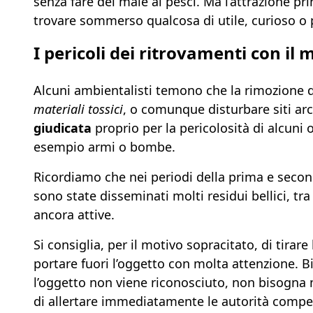
senza fare del male ai pesci. Ma l’attrazione prin
trovare sommerso qualcosa di utile, curioso o 
I pericoli dei ritrovamenti con il
Alcuni ambientalisti temono che la rimozione 
materiali tossici
, o comunque disturbare siti arc
giudicata
proprio per la pericolosità di alcun
esempio armi o bombe.
Ricordiamo che nei periodi della prima e seconda
sono state disseminati molti residui bellici, t
ancora attive.
Si consiglia, per il motivo sopracitato, di tira
portare fuori l’oggetto con molta attenzione. 
l’oggetto non viene riconosciuto, non bisogna m
di allertare immediatamente le autorità compet