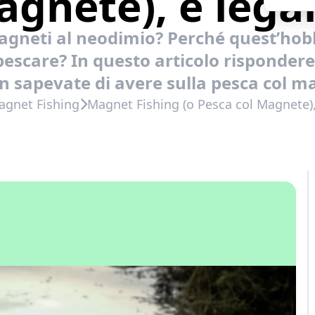
gnete), è lega
agneti al neodimio? Perché quest’hob
pescare? In questo articolo risponde
n sapevate di avere sulla pesca col m
agnet Fishing
Magnet Fishing (o Pesca col Magnete),