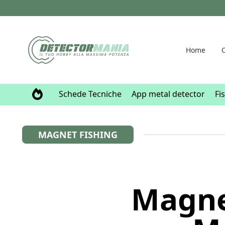
Home
O
Schede Tecniche
App metal detector
Fi
MAGNET FISHING
Magnet