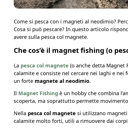
Come si pesca con i magneti al neodimio? Perc
Cosa si può pescare? In questo articolo rispo
avere sulla pesca col magnete.
Che cos’è il magnet fishing (o pe
La
pesca col magnete
(o anche detta Magnet Fi
calamite e consiste nel cercare nei laghi e nei 
un forte
magnete al neodimio
.
Il
Magnet Fishing
è un hobby che combina l’am
scoperta, ma soprattutto permette movimento f
Nella
pesca col magnete
si utilizzano magneti
calamite molto forti, utili a rimuovere dai corpi