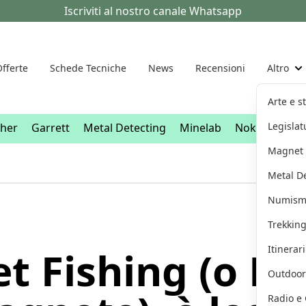
Iscriviti al nostro canale Whatsapp
fferte
Schede Tecniche
News
Recensioni
Altro
"
Arte e s
Legislat
sher
Garrett
Metal Detecting
Minelab
Nokta
XP D
Magnet 
Metal D
Numism
Trekkin
Itinerar
 Fishing (o Pe
Outdoor
Radio e