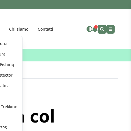
Chi siamo
Contatti
Altro"
toria
ura
eus
Fishing
etector
atica
g
i Trekking
sca col
 GPS