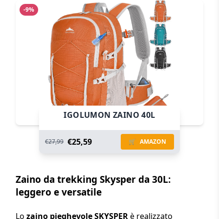
-9%
IGOLUMON ZAINO 40L
€25,59
€27,99
🛒
AMAZON
Zaino da trekking Skysper da 30L:
leggero e versatile
Lo
zaino pieghevole SKYSPER
è realizzato