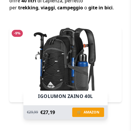
offre
40 litri
di capienza, perfetto
per
trekking
,
viaggi
,
campeggio
o
gite in bici
.
-9%
IGOLUMON ZAINO 40L
€27,19
€29,99
🛒
AMAZON