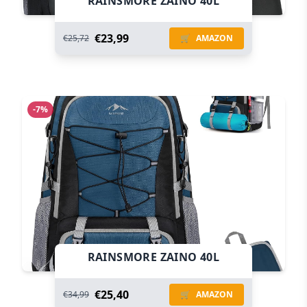
RAINSMORE ZAINO 40L
€23,99
€25,72
🛒
AMAZON
-7%
RAINSMORE ZAINO 40L
€25,40
€34,99
🛒
AMAZON