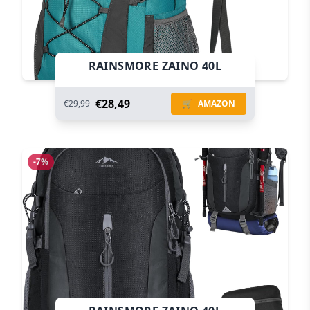
RAINSMORE ZAINO 40L
€28,49
€29,99
🛒
AMAZON
-7%