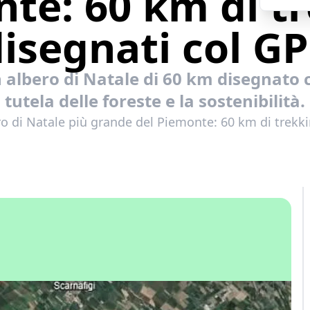
te: 60 km di t
isegnati col G
 albero di Natale di 60 km disegnato c
tutela delle foreste e la sostenibilità.
ro di Natale più grande del Piemonte: 60 km di trekk