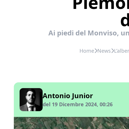
Piemon
d
Ai piedi del Monviso, un
Home
News
L’albe
Antonio Junior
del 19 Dicembre 2024, 00:26