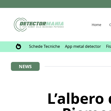
Home
O
Schede Tecniche
App metal detector
Fi
NEWS
L’albero