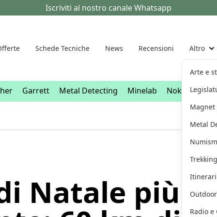
Iscriviti al nostro canale Whatsapp
fferte
Schede Tecniche
News
Recensioni
Altro
"
Arte e s
Legislat
sher
Garrett
Metal Detecting
Minelab
Nokta
XP D
Magnet 
Metal D
Numism
Trekkin
Itinerar
 di Natale più g
Outdoor
Radio e