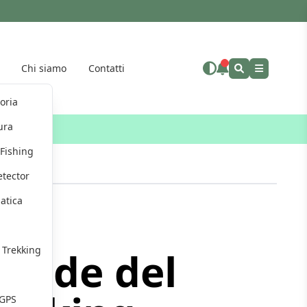
Chi siamo
Contatti
Altro"
toria
ura
eus
Fishing
etector
atica
g
i Trekking
rande del
 GPS