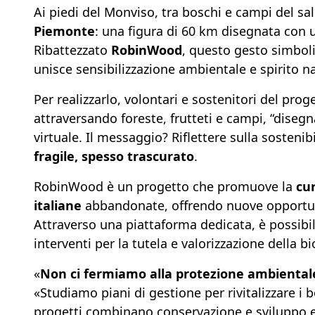
Ai piedi del Monviso, tra boschi e campi del sa
Piemonte
: una figura di 60 km disegnata con 
Ribattezzato
RobinWood
, questo gesto simboli
unisce sensibilizzazione ambientale e spirito na
Per realizzarlo, volontari e sostenitori del pr
attraversando foreste, frutteti e campi, “diseg
virtuale. Il messaggio? Riflettere sulla sostenib
fragile, spesso trascurato
.
RobinWood è un progetto che promuove la
cur
italiane
abbandonate, offrendo nuove opportu
Attraverso una piattaforma dedicata, è possibi
interventi per la tutela e valorizzazione della bi
«
Non ci fermiamo alla protezione ambiental
«Studiamo piani di gestione per rivitalizzare i bo
progetti combinano conservazione e sviluppo 