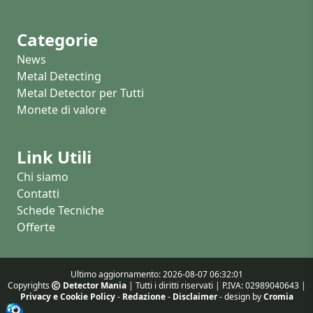
Categorie
News
Metal Detecting
Metal Detector per Tutti
Monete di valore
Link Utili
Chi siamo
Contatti
Schede Tecniche
Offerte
Ultimo aggiornamento: 2026-08-07 06:32:01
Copyrights
Detector Mania
| Tutti i diritti riservati | P.IVA: 02989040643 |
Privacy e Cookie Policy
-
Redazione
-
Disclaimer
- design by
Cromia