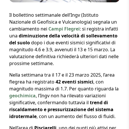
Il bollettino settimanale dell’Ingv (Istituto
Nazionale di Geofisica e Vulcanologia) segnala un
cambiamento nei
Campi Flegrei
: si registra infatti
una
diminuzione della velocità di sollevamento
del suolo
dopo i due eventi sismici significativi di
magnitudo 4.6 e 3.9, avvenuti il 13 e 15 marzo. La
valutazione definitiva richiederà ulteriori dati nelle
prossime settimane.
Nella settimana tra il 17 e il 23 marzo 2025, l’area
flegrea ha registrato
42 eventi sismici
, con
magnitudo massima di 1.7. Per quanto riguarda la
geochimica
, l’Ingv non ha rilevato variazioni
significative, confermando tuttavia il
trend di
riscaldamento e pressurizzazione del sistema
idrotermale
, con un aumento del flusso di fluidi.
Nell’area di
Pisciarelli
, uno dei punti più attivi per