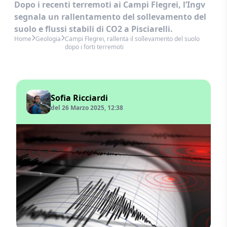
Dopo i recenti terremoti ai Campi Flegrei, l’Ingv
segnala un rallentamento del sollevamento del
suolo e flussi stabili di CO2 a Pisciarelli.
Home
Geologia
Campi Flegrei, rallenta il sollevamento del suolo
dopo i forti terremoti
Sofia Ricciardi
del 26 Marzo 2025, 12:38