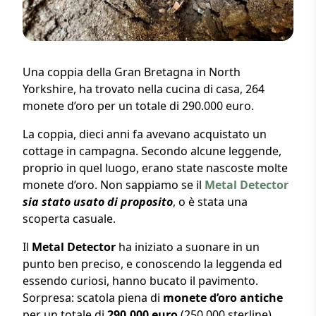
Una coppia della Gran Bretagna in North
Yorkshire, ha trovato nella cucina di casa, 264
monete d’oro per un totale di 290.000 euro.
La coppia, dieci anni fa avevano acquistato un
cottage in campagna. Secondo alcune leggende,
proprio in quel luogo, erano state nascoste molte
monete d’oro. Non sappiamo se il
Metal Detector
sia stato usato di proposito
, o è stata una
scoperta casuale.
Il
Metal Detector
ha iniziato a suonare in un
punto ben preciso, e conoscendo la leggenda ed
essendo curiosi, hanno bucato il pavimento.
Sorpresa: scatola piena di
monete d’oro antiche
per un totale di
290.000 euro
(250.000 sterline).