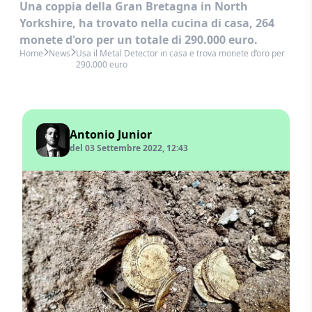
Una coppia della Gran Bretagna in North
Yorkshire, ha trovato nella cucina di casa, 264
monete d'oro per un totale di 290.000 euro.
Home
News
Usa il Metal Detector in casa e trova monete d’oro per
290.000 euro
Antonio Junior
del 03 Settembre 2022, 12:43