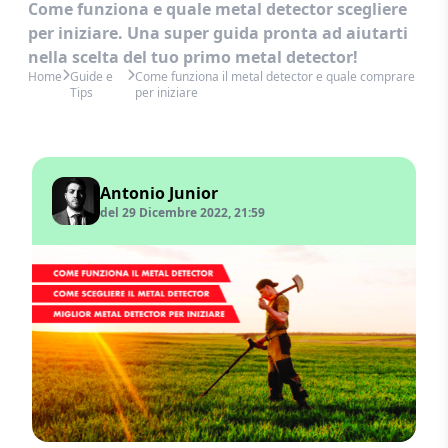
Come funziona e quale metal detector scegliere
per iniziare. Una super guida pronta ad aiutarti
nella scelta del tuo primo metal detector!
Home
Guide e
Come funziona il metal detector e quale comprare
Tips
per iniziare
Antonio Junior
del 29 Dicembre 2022, 21:59