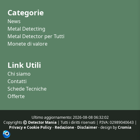
Categorie
News
Metal Detecting
Metal Detector per Tutti
Monete di valore
Link Utili
Chi siamo
Contatti
Schede Tecniche
Offerte
Ultimo aggiornamento: 2026-08-08 06:32:02
Copyrights
Detector Mania
| Tutti i diritti riservati | P.IVA: 02989040643 |
Privacy e Cookie Policy
-
Redazione
-
Disclaimer
- design by
Cromia