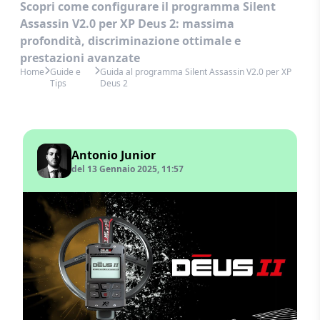
Scopri come configurare il programma Silent
Assassin V2.0 per XP Deus 2: massima
profondità, discriminazione ottimale e
prestazioni avanzate
Home
Guide e
Guida al programma Silent Assassin V2.0 per XP
Tips
Deus 2
Antonio Junior
del 13 Gennaio 2025, 11:57