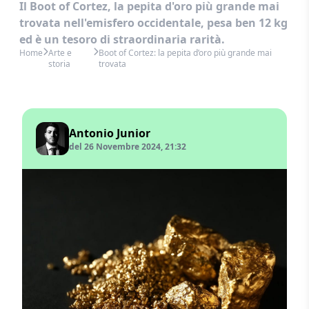
Il Boot of Cortez, la pepita d'oro più grande mai
trovata nell'emisfero occidentale, pesa ben 12 kg
ed è un tesoro di straordinaria rarità.
Home
Arte e
Boot of Cortez: la pepita d’oro più grande mai
storia
trovata
Antonio Junior
del 26 Novembre 2024, 21:32