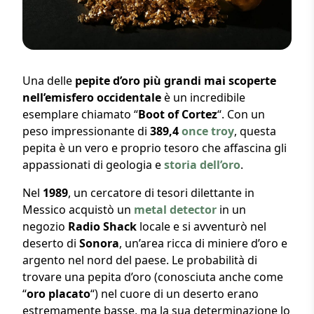
Una delle
pepite d’oro più grandi mai scoperte
nell’emisfero occidentale
è un incredibile
esemplare chiamato “
Boot of Cortez
“. Con un
peso impressionante di
389,4
once troy
, questa
pepita è un vero e proprio tesoro che affascina gli
appassionati di geologia e
storia dell’oro
.
Nel
1989
, un cercatore di tesori dilettante in
Messico acquistò un
metal detector
in un
negozio
Radio Shack
locale e si avventurò nel
deserto di
Sonora
, un’area ricca di miniere d’oro e
argento nel nord del paese. Le probabilità di
trovare una pepita d’oro (conosciuta anche come
“
oro placato
“) nel cuore di un deserto erano
estremamente basse, ma la sua determinazione lo