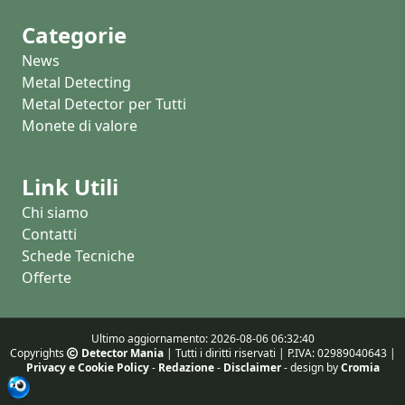
Categorie
News
Metal Detecting
Metal Detector per Tutti
Monete di valore
Link Utili
Chi siamo
Contatti
Schede Tecniche
Offerte
Ultimo aggiornamento: 2026-08-06 06:32:40
Copyrights
Detector Mania
| Tutti i diritti riservati | P.IVA: 02989040643 |
Privacy e Cookie Policy
-
Redazione
-
Disclaimer
- design by
Cromia