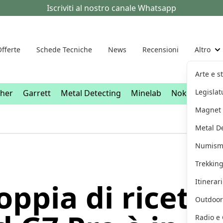
Iscriviti al nostro canale Whatsapp
fferte
Schede Tecniche
News
Recensioni
Altro
"
Arte e s
Legislat
sher
Garrett
Metal Detecting
Minelab
Nokta
XP D
Magnet 
Metal D
Numism
Trekkin
Itinerar
ppia di ricetr
Outdoor
Radio e