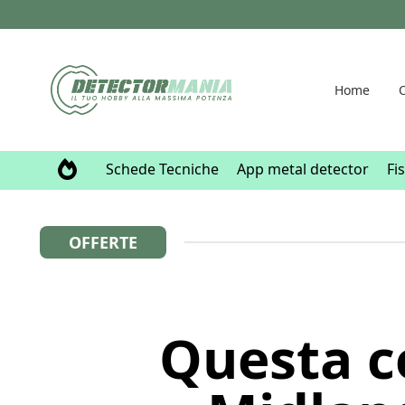
Home
O
Schede Tecniche
App metal detector
Fi
OFFERTE
Questa co