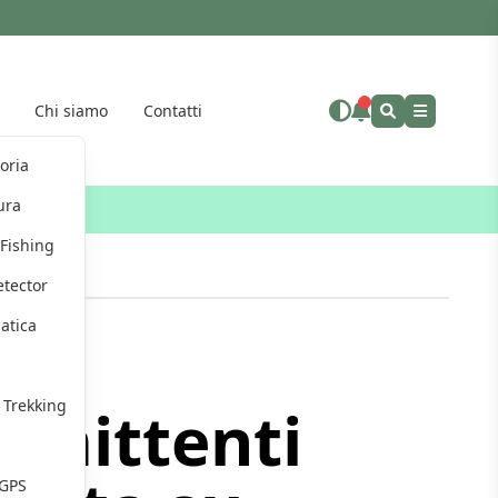
Chi siamo
Contatti
Altro"
toria
ura
eus
Fishing
etector
atica
g
i Trekking
asmittenti
 GPS