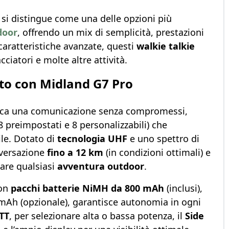
O
si distingue come una delle opzioni più
door
, offrendo un mix di semplicità, prestazioni
caratteristiche avanzate, questi
walkie talkie
ciatori e molte altre attività.
rto con Midland G7 Pro
cerca una comunicazione senza compromessi,
8 preimpostati e 8 personalizzabili) che
le. Dotato di
tecnologia UHF
e uno spettro di
nversazione
fino a 12 km
(in condizioni ottimali) e
tare qualsiasi
avventura outdoor
.
con
pacchi batterie NiMH da 800 mAh
(inclusi),
00 mAh (opzionale), garantisce autonomia in ogni
TT
, per selezionare alta o bassa potenza, il
Side