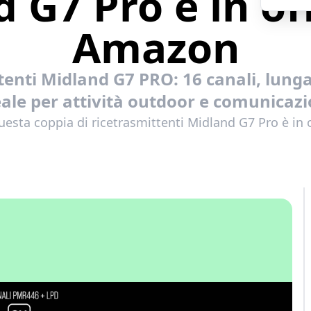
 G7 Pro è in of
Amazon
ttenti Midland G7 PRO: 16 canali, lunga
eale per attività outdoor e comunicazio
uesta coppia di ricetrasmittenti Midland G7 Pro è in