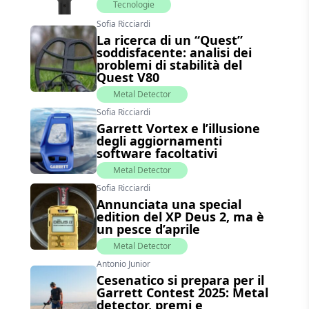
Tecnologie
Sofia Ricciardi
La ricerca di un “Quest”
soddisfacente: analisi dei
problemi di stabilità del
Quest V80
Metal Detector
Sofia Ricciardi
Garrett Vortex e l’illusione
degli aggiornamenti
software facoltativi
Metal Detector
Sofia Ricciardi
Annunciata una special
edition del XP Deus 2, ma è
un pesce d’aprile
Metal Detector
Antonio Junior
Cesenatico si prepara per il
Garrett Contest 2025: Metal
detector, premi e